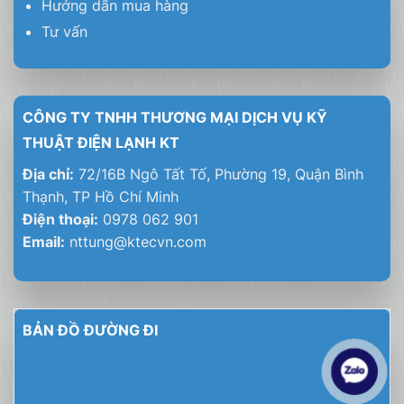
Hướng dãn mua hàng
Tư vấn
CÔNG TY TNHH THƯƠNG MẠI DỊCH VỤ KỸ
THUẬT ĐIỆN LẠNH KT
Địa chỉ:
72/16B Ngô Tất Tố, Phường 19, Quận Bình
Thạnh, TP Hồ Chí Minh
Điện thoại:
0978 062 901
Email:
nttung@ktecvn.com
BẢN ĐỒ ĐƯỜNG ĐI