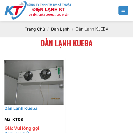
Chuyển
đến
nội
dung
Trang Chủ
/
Dàn Lạnh
/
Dàn Lạnh KUEBA
DÀN LẠNH KUEBA
Dàn Lạnh Kueba
Mã: KT08
Giá: Vui lòng gọi