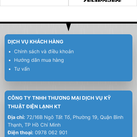
DỊCH VỤ KHÁCH HÀNG
Chính sách và điều khoản
Hướng dãn mua hàng
Tư vấn
CÔNG TY TNHH THƯƠNG MẠI DỊCH VỤ KỸ
THUẬT ĐIỆN LẠNH KT
Địa chỉ:
72/16B Ngô Tất Tố, Phường 19, Quận Bình
Thạnh, TP Hồ Chí Minh
Điện thoại:
0978 062 901