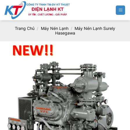
Chuyển
đến
nội
dung
Trang Chủ
/
Máy Nén Lạnh
/
Máy Nén Lạnh Surely
Hasegawa