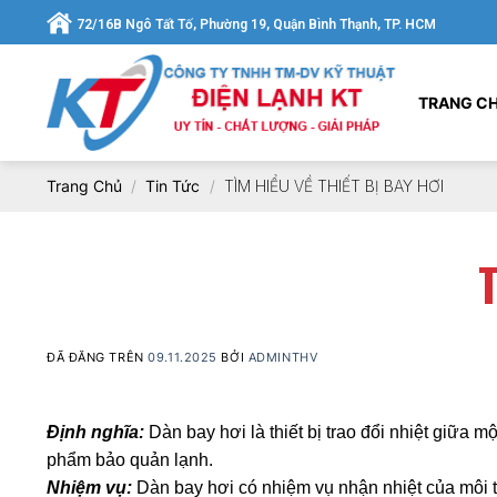
Chuyển
72/16B Ngô Tất Tố, Phường 19, Quận Bình Thạnh, TP. HCM
đến
nội
dung
TRANG C
Trang Chủ
/
Tin Tức
/
TÌM HIỂU VỀ THIẾT BỊ BAY HƠI
T
ĐÃ ĐĂNG TRÊN
09.11.2025
BỞI
ADMINTHV
Định nghĩa:
Dàn bay hơi là thiết bị trao đổi nhiệt giữa 
phẩm bảo quản lạnh.
Nhiệm vụ:
Dàn bay hơi có nhiệm vụ nhận nhiệt của môi trư