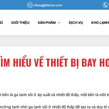
nttung@ktecvn.com
HỦ
GIỚI THIỆU
SẢN PHẨM
DỊCH VỤ
KHO LẠNH
ÌM HIỂU VỀ THIẾT BỊ BAY H
một bên là ga lạnh sôi ở áp suất và nhiệt độ thấp, một bên là mô
ờng lạnh nhờ ga lạnh sôi ở nhiệt độ thấp để tạo ra và duy trì n