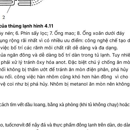
của thùng lạnh hình 4.11
 Máy nén; 6. Phin sấy lọc; 7. Ống mao; 8. Ống xoắn dưới đáy
g rộng rãi nhất vì có nhiều ưu điểm: công nghệ chế tạo 
 việc bố trí các rãnh môi chất rất dễ dàng và đa dạng.
ủa ngăn đông và dễ dàng bố trí dàn trong tủ lạnh. Tuy nh
n phải xử lý tránh ôxy hóa anot. Đặc biệt chú ý chống ăn 
nối không bị thấm ướt để tránh ăn mòn điện phân, phá hủ
u nối. công việc hàn nhôm cũng khó hơn hàn đồng vì cho
ảo vệ coi như bị phá hủy. Nhôm bị metanol ăn mòn nên khô
 cách tìm vết dầu loang, bằng xà phòng (khi tủ không chạy) hoặ
o, tuốcnơvít để nậy đá và thực phẩm đông lạnh trên dàn, do dàn