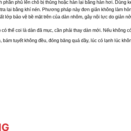
 phần phủ lên chỗ bị thủng hoặc hàn lại bằng hàn hơi. Dùng ke
ểm tra lại bằng khí nén. Phương pháp này đơn giản không làm h
lớp bảo vệ bề mặt trên của dàn nhôm, gây nội lực do giản nở 
lỗ) có thể coi là dàn đã mục, cần phải thay dàn mới. Nếu không
h, bám tuyết không đều, đóng băng quá dầy, lúc có lạnh lúc khô
NG