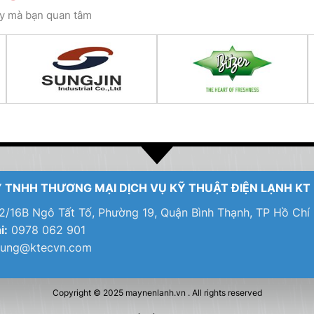
ay mà bạn quan tâm
 TNHH THƯƠNG MẠI DỊCH VỤ KỸ THUẬT ĐIỆN LẠNH KT
/16B Ngô Tất Tố, Phường 19, Quận Bình Thạnh, TP Hồ Chí
i:
0978 062 901
tung@ktecvn.com
Copyright © 2025
maynenlanh.vn
. All rights reserved