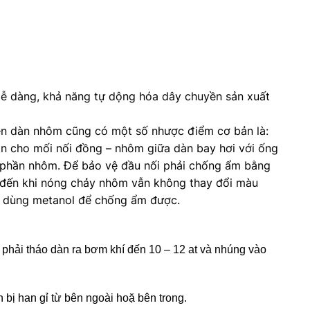
dễ dàng, khả năng tự dộng hóa dây chuyền sản xuất
iên dàn nhôm cũng có một số nhược điểm cơ bản là:
mòn cho mối nối đồng – nhôm giữa dàn bay hơi với ống
y phần nhôm. Để bảo vệ đầu nối phải chống ẩm bằng
 đến khi nóng chảy nhôm vẫn không thay đổi màu
ng dùng metanol để chống ẩm được.
c phải tháo dàn ra bơm khí đến 10 – 12 at và nhúng vào
 bị han gỉ từ bên ngoài hoặ bên trong.