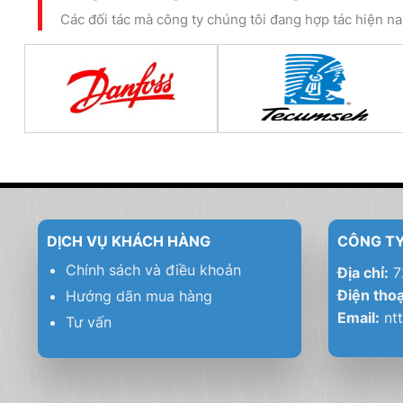
Các đối tác mà công ty chúng tôi đang hợp tác hiện n
DỊCH VỤ KHÁCH HÀNG
CÔNG TY
Chính sách và điều khoản
Địa chỉ:
72
Điện thoạ
Hướng dãn mua hàng
Email:
nt
Tư vấn