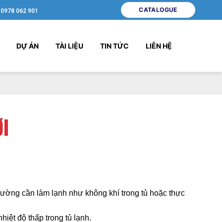
CATALOGUE
0978 062 901
DỰ ÁN
TÀI LIỆU
TIN TỨC
LIÊN HỆ
ƠI
i trường cần làm lạnh như không khí trong tủ hoặc thực
hiệt độ thấp trong tủ lạnh.