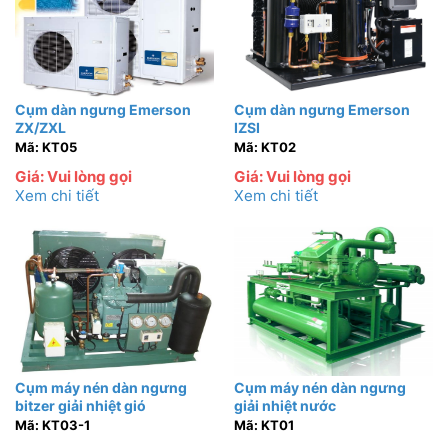
Cụm dàn ngưng Emerson
Cụm dàn ngưng Emerson
ZX/ZXL
IZSI
Mã: KT05
Mã: KT02
Giá: Vui lòng gọi
Giá: Vui lòng gọi
Xem chi tiết
Xem chi tiết
Cụm máy nén dàn ngưng
Cụm máy nén dàn ngưng
bitzer giải nhiệt gió
giải nhiệt nước
Mã: KT03-1
Mã: KT01