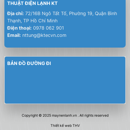
THUẬT ĐIỆN LẠNH KT
Địa chỉ:
72/16B Ngô Tất Tố, Phường 19, Quận Bình
Thạnh, TP Hồ Chí Minh
Điện thoại:
0978 062 901
Email:
nttung@ktecvn.com
BẢN ĐỒ ĐƯỜNG ĐI
Copyright © 2025
maynenlanh.vn
. All rights reserved
Thiết kế web THV