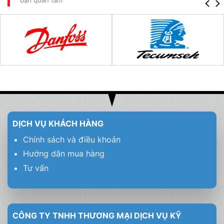
DỊCH VỤ KHÁCH HÀNG
Chính sách và điều khoản
Hướng dãn mua hàng
Tư vấn
CÔNG TY TNHH THƯƠNG MẠI DỊCH VỤ KỸ