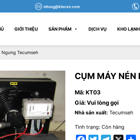
nttung@ktecvn.com
HỦ
GIỚI THIỆU
SẢN PHẨM
DỊCH VỤ
KHO LẠNH
 Ngưng Tecumseh
CỤM MÁY NÉN
Mã: KT03
Giá: Vui lòng gọi
Nhà sản xuất:
Tecumseh
Tình trạng: Còn hàng
Facebook
Twitter
Teleg
X