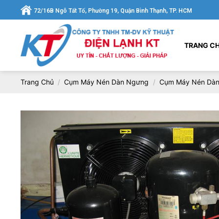
Chuyển
72/16B Ngô Tất Tố, Phường 19, Quận Bình Thạnh, TP. HCM
đến
nội
dung
TRANG C
Trang Chủ
/
Cụm Máy Nén Dàn Ngưng
/
Cụm Máy Nén Dàn