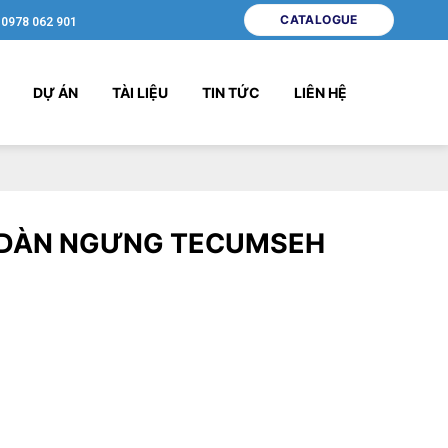
CATALOGUE
0978 062 901
DỰ ÁN
TÀI LIỆU
TIN TỨC
LIÊN HỆ
 DÀN NGƯNG TECUMSEH
ram
Share