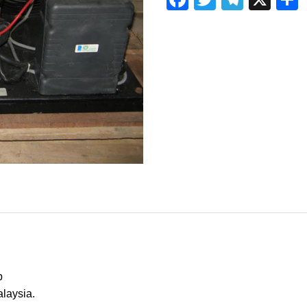
p
laysia.