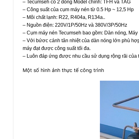
– Tecumseh có 2 dòng Model chính: TFH và TAG
– Công suất của cụm máy nén từ 0.5 Hp ~ 12,5 Hp
– Môi chất lạnh: R22, R404a, R134a..
– Nguồn điện: 220V/1P/50Hz và 380V/3P/50Hz
– Cụm máy nén Tecumseh bao gồm: Dàn nóng, Máy n
– Với bứơc cánh tản nhiệt của dàn nóng lớn phù hợp
máy đạt được công suất tối đa.
– Luôn đáp ứng được nhu cầu sử dụng rộng rãi của t
Một số hình ảnh thực tế công trình