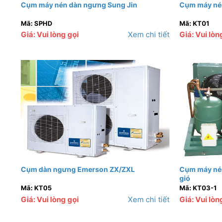
Cụm máy nén dàn ngưng Sung Jin
Cụm máy nén
Mã: SPHD
Mã: KT01
Giá: Vui lòng gọi
Xem chi tiết
Giá: Vui lòn
Cụm dàn ngưng Emerson ZX/ZXL
Cụm máy nén
gió
Mã: KT05
Mã: KT03-1
Giá: Vui lòng gọi
Xem chi tiết
Giá: Vui lòn